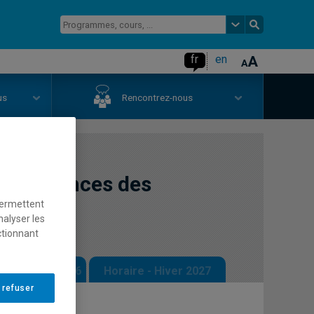
fr
en
us
Rencontrez-nous
en sciences des
permettent
nalyser les
ctionnant
 - Automne 2026
Horaire - Hiver 2027
 refuser