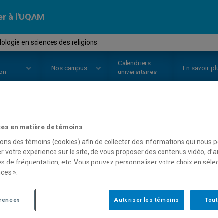
er à l'UQAM
logie en sciences des religions
Calendriers
Nos
campus
En savoir pl
ion
universitaires
OURS
//
REL1000
-
Méthodologie 
es en matière de témoins
sons des témoins (cookies) afin de collecter des informations qui nous 
religions
r votre expérience sur le site, de vous proposer des contenus vidéo, d’a
es de fréquentation, etc. Vous pouvez personnaliser votre choix en séle
ces ».
Description
Horaire - Été 2026
Horaire
érences
Autoriser les témoins
Tout