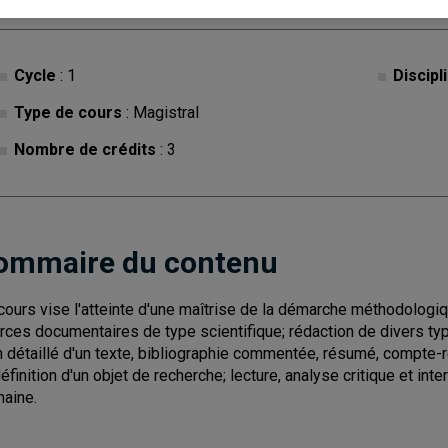
Cycle
: 1
Discipl
Type de cours
: Magistral
Nombre de crédits
: 3
ommaire du contenu
cours vise l'atteinte d'une maîtrise de la démarche méthodologiqu
rces documentaires de type scientifique; rédaction de divers typ
n détaillé d'un texte, bibliographie commentée, résumé, compte-re
définition d'un objet de recherche; lecture, analyse critique et int
aine.