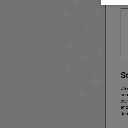
S
Ce 
sou
pla
et 
dom