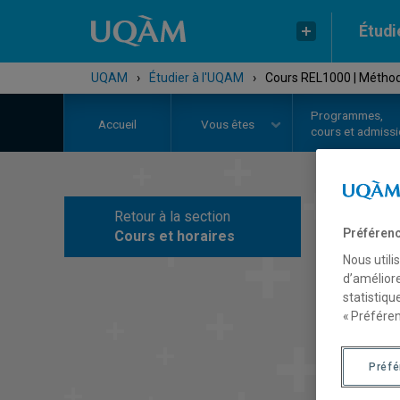
Étudi
UQAM
›
Étudier à l'UQAM
›
Cours REL1000 | Méthodo
Programmes,
Accueil
Vous êtes
cours et admiss
Retour à la section
C
Préférenc
Cours et horaires
Nous utili
d’améliore
statistiqu
« Préféren
Préf