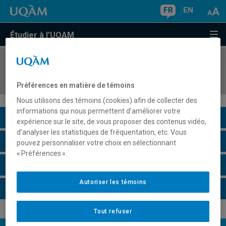
FR
EN
Étudier à l'UQAM
COURS
//
REL1050
Religion et sciences humaines
Préférences en matière de témoins
Nous utilisons des témoins (cookies) afin de collecter des
informations qui nous permettent d’améliorer votre
Description du cours
expérience sur le site, de vous proposer des contenus vidéo,
d’analyser les statistiques de fréquentation, etc. Vous
Horaire - Été 2026
pouvez personnaliser votre choix en sélectionnant
« Préférences ».
Horaire - Automne 2026
Autoriser les témoins
Horaire - Hiver 2027
Tout refuser