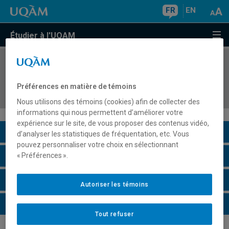
FR
EN
Étudier à l'UQAM
COURS
//
REL1061
Mythe, rite et symbole : introduction à l'étude de
Préférences en matière de témoins
la religion
Nous utilisons des témoins (cookies) afin de collecter des
informations qui nous permettent d’améliorer votre
expérience sur le site, de vous proposer des contenus vidéo,
Description du cours
d’analyser les statistiques de fréquentation, etc. Vous
pouvez personnaliser votre choix en sélectionnant
Horaire - Été 2026
« Préférences ».
Horaire - Automne 2026
Autoriser les témoins
Horaire - Hiver 2027
Tout refuser