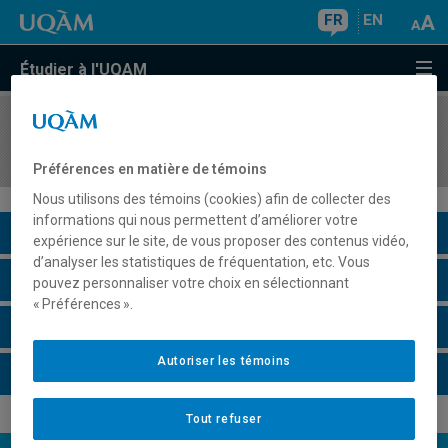
FR
EN
Étudier à l'UQAM
COURS
//
REL1361
Religions du monde
Préférences en matière de témoins
Nous utilisons des témoins (cookies) afin de collecter des
informations qui nous permettent d’améliorer votre
Description du cours
expérience sur le site, de vous proposer des contenus vidéo,
d’analyser les statistiques de fréquentation, etc. Vous
Horaire - Été 2026
pouvez personnaliser votre choix en sélectionnant
« Préférences ».
Horaire - Automne 2026
Autoriser les témoins
Horaire - Hiver 2027
Tout refuser