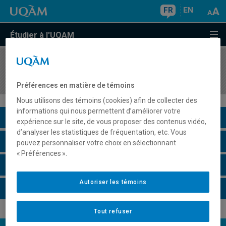
FR
EN
Étudier à l'UQAM
COURS
//
REL2258
Christianisme et modernité
Préférences en matière de témoins
Nous utilisons des témoins (cookies) afin de collecter des
informations qui nous permettent d’améliorer votre
Description du cours
expérience sur le site, de vous proposer des contenus vidéo,
d’analyser les statistiques de fréquentation, etc. Vous
Horaire - Été 2026
pouvez personnaliser votre choix en sélectionnant
« Préférences ».
Horaire - Automne 2026
Autoriser les témoins
Horaire - Hiver 2027
Tout refuser