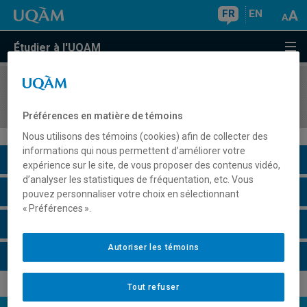
FR
EN
Étudier à l'UQAM
COURS
//
REL2304
Les Évangiles
Préférences en matière de témoins
Nous utilisons des témoins (cookies) afin de collecter des
informations qui nous permettent d’améliorer votre
Description du cours
expérience sur le site, de vous proposer des contenus vidéo,
d’analyser les statistiques de fréquentation, etc. Vous
Horaire - Été 2026
pouvez personnaliser votre choix en sélectionnant
« Préférences ».
Horaire - Automne 2026
Autoriser les témoins
Horaire - Hiver 2027
Tout refuser