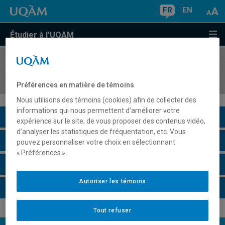
FR
EN
Étudier à l'UQAM
COURS
//
REL2307
Sacré et littérature
Préférences en matière de témoins
Nous utilisons des témoins (cookies) afin de collecter des
informations qui nous permettent d’améliorer votre
Description du cours
expérience sur le site, de vous proposer des contenus vidéo,
d’analyser les statistiques de fréquentation, etc. Vous
Horaire - Été 2026
pouvez personnaliser votre choix en sélectionnant
« Préférences ».
Horaire - Automne 2026
Autoriser les témoins
Horaire - Hiver 2027
Tout refuser