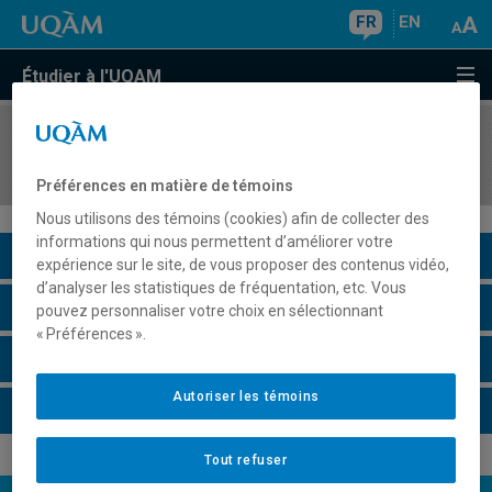
FR
EN
Étudier à l'UQAM
COURS
//
REL2319
Figures du mal dans la culture
Préférences en matière de témoins
Nous utilisons des témoins (cookies) afin de collecter des
informations qui nous permettent d’améliorer votre
Description du cours
expérience sur le site, de vous proposer des contenus vidéo,
d’analyser les statistiques de fréquentation, etc. Vous
Horaire - Été 2026
pouvez personnaliser votre choix en sélectionnant
« Préférences ».
Horaire - Automne 2026
Autoriser les témoins
Horaire - Hiver 2027
Tout refuser