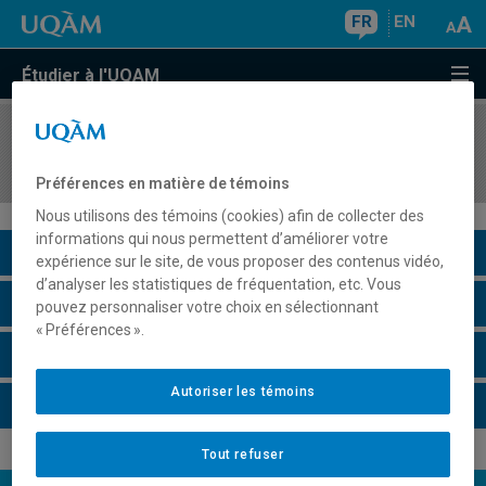
FR
EN
Étudier à l'UQAM
COURS
//
REL2349
Islam et modernité
Préférences en matière de témoins
Nous utilisons des témoins (cookies) afin de collecter des
informations qui nous permettent d’améliorer votre
Description du cours
expérience sur le site, de vous proposer des contenus vidéo,
d’analyser les statistiques de fréquentation, etc. Vous
Horaire - Été 2026
pouvez personnaliser votre choix en sélectionnant
« Préférences ».
Horaire - Automne 2026
Autoriser les témoins
Horaire - Hiver 2027
Tout refuser