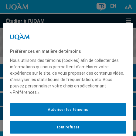
FR
EN
Étudier à l'UQAM
COURS
//
REL2700
Religion et droit
Préférences en matière de témoins
Nous utilisons des témoins (cookies) afin de collecter des
informations qui nous permettent d’améliorer votre
Description du cours
expérience sur le site, de vous proposer des contenus vidéo,
d’analyser les statistiques de fréquentation, etc. Vous
Horaire - Été 2026
pouvez personnaliser votre choix en sélectionnant
« Préférences ».
Horaire - Automne 2026
Autoriser les témoins
Horaire - Hiver 2027
Tout refuser