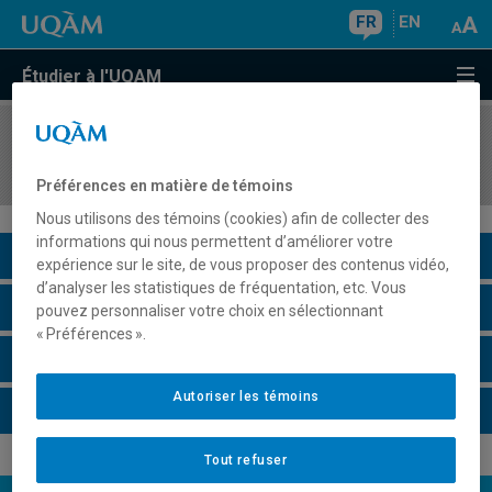
FR
EN
Étudier à l'UQAM
COURS
//
REL3552
Atelier d'analyse des textes religieux anciens
Préférences en matière de témoins
Nous utilisons des témoins (cookies) afin de collecter des
informations qui nous permettent d’améliorer votre
Description du cours
expérience sur le site, de vous proposer des contenus vidéo,
d’analyser les statistiques de fréquentation, etc. Vous
Horaire - Été 2026
pouvez personnaliser votre choix en sélectionnant
« Préférences ».
Horaire - Automne 2026
Autoriser les témoins
Horaire - Hiver 2027
Tout refuser