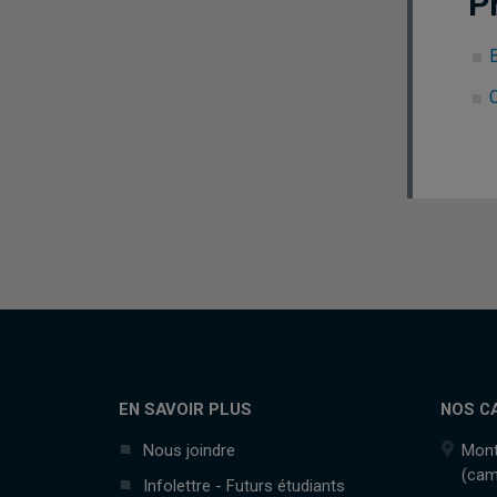
P
C
EN SAVOIR PLUS
NOS C
Nous joindre
Mont
(cam
Infolettre - Futurs étudiants