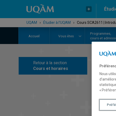
Étudi
UQAM
›
Étudier à l'UQAM
›
Cours SCA2611 | Introdu
Programmes,
Accueil
Vous êtes
cours et admiss
Retour à la section
C
Préférenc
Cours et horaires
Nous utili
d’améliore
statistiqu
« Préféren
Préf