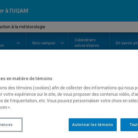
er à l'UQAM
ction à la météorologie
Calendriers
Nos
campus
En savoir pl
ion
universitaires
OURS
//
SCA2611
-
Introduction 
es en matière de témoins
sons des témoins (cookies) afin de collecter des informations qui nous 
r votre expérience sur le site, de vous proposer des contenus vidéo, d’a
es de fréquentation, etc. Vous pouvez personnaliser votre choix en séle
Description
Horaire - Été 2026
Horaire
ces ».
érences
Autoriser les témoins
Tout