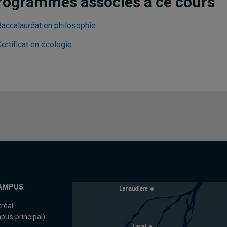
rogrammes associés à ce cours
Baccalauréat en philosophie
ertificat en écologie
AMPUS
réal
pus principal)