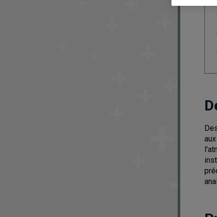
D
Des
aux
l'a
ins
pré
ana