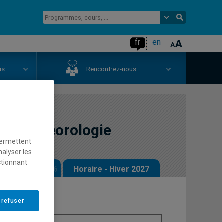
fr
en
us
Rencontrez-nous
à la météorologie
permettent
nalyser les
ctionnant
 - Automne 2026
Horaire - Hiver 2027
 refuser