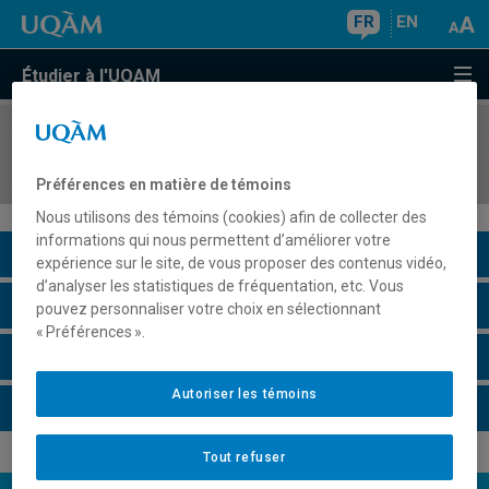
FR
EN
Étudier à l'UQAM
COURS
//
SCA7315
Séminaires en sciences de l'atmosphère
Préférences en matière de témoins
Nous utilisons des témoins (cookies) afin de collecter des
informations qui nous permettent d’améliorer votre
Description du cours
expérience sur le site, de vous proposer des contenus vidéo,
d’analyser les statistiques de fréquentation, etc. Vous
Horaire - Été 2026
pouvez personnaliser votre choix en sélectionnant
« Préférences ».
Horaire - Automne 2026
Autoriser les témoins
Horaire - Hiver 2027
Tout refuser