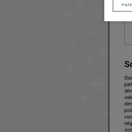
Préf
S
Étu
par
dév
val
dim
pol
visi
nég
sco