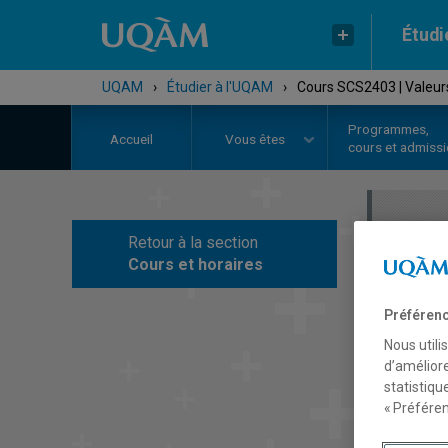
Étudi
UQAM
›
Étudier à l'UQAM
›
Cours SCS2403 | Valeurs
Programmes,
Accueil
Vous êtes
cours et admiss
Retour à la section
C
Cours et horaires
Préférenc
Nous utili
d’améliore
statistiqu
« Préféren