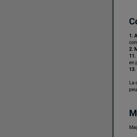
C
1. 
co
2. 
11.
en 
13.
La 
peu
M
Mag