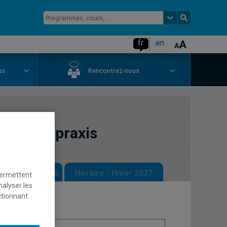
fr
en
us
Rencontrez-nous
nces et praxis
 - Automne 2026
Horaire - Hiver 2027
permettent
nalyser les
ctionnant