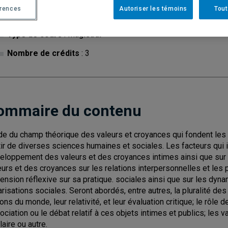
érences
Autoriser les témoins
Tout
Cycle
: 1
Discipl
Type de cours
: Magistral
Nombre de crédits
: 3
ommaire du contenu
de du champ théorique des valeurs et croyances qui fondent les ch
tir de diverses sciences humaines et sociales. Les facteurs qui 
eloppement des valeurs et des croyances intimes ainsi que sur l
eurs et des croyances sur les relations interpersonnelles et les 
ension réflexive sur sa pratique. sociales ainsi que sur les dyna
arisations sociales. Seront abordés, entre autres, la pluralité d
ons du monde, leur relativité, et leur évaluation critique; le rôle d
ociation ou le débat relatif à ces objets intimes et publics; les 
laire ou autre.