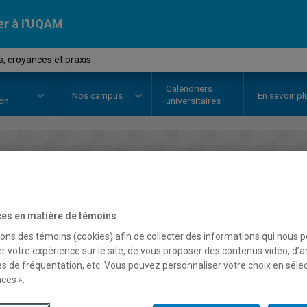
er à l'UQAM
, croyances et praxis
Calendriers
Nos
campus
En savoir pl
ion
universitaires
OURS
//
SCS2403
-
Valeurs, croya
es en matière de témoins
Description
Horaire - Été 2026
Horaire
sons des témoins (cookies) afin de collecter des informations qui nous 
r votre expérience sur le site, de vous proposer des contenus vidéo, d’a
es de fréquentation, etc. Vous pouvez personnaliser votre choix en séle
ces ».