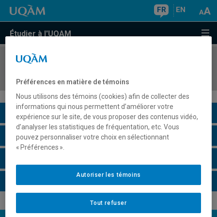
FR
EN
Étudier à l'UQAM
COURS
//
SCT6310
Changements globaux: géosphère-biosphère
Préférences en matière de témoins
Nous utilisons des témoins (cookies) afin de collecter des
informations qui nous permettent d’améliorer votre
Description du cours
expérience sur le site, de vous proposer des contenus vidéo,
d’analyser les statistiques de fréquentation, etc. Vous
Horaire - Été 2026
pouvez personnaliser votre choix en sélectionnant
« Préférences ».
Horaire - Automne 2026
Autoriser les témoins
Horaire - Hiver 2027
Tout refuser