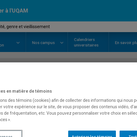
er à l'UQAM
é, genre et vieillissement
Calendriers
Nos
campus
En savoir pl
ion
universitaires
OURS
//
SEX1810
-
Sexualité, gen
es en matière de témoins
sons des témoins (cookies) afin de collecter des informations qui nous 
Description
Horaire - Été 2026
Horaire
r votre expérience sur le site, de vous proposer des contenus vidéo, d’a
es de fréquentation, etc. Vous pouvez personnaliser votre choix en séle
ces ».
érences
Autoriser les témoins
Tout