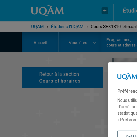
Étudi
UQAM
›
Étudier à l'UQAM
›
Cours SEX1810 | Sexualit
Programmes,
Accueil
Vous êtes
cours et admiss
Retour à la section
C
Cours et horaires
Préférenc
Nous utili
d’améliore
statistiqu
« Préféren
Préf