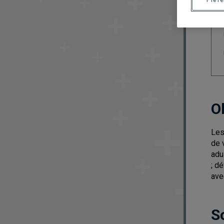
O
Les
de 
adu
; d
ave
S