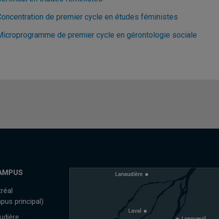
Concentration de premier cycle en études féministes
Microprogramme de premier cycle en gérontologie sociale
AMPUS
réal
pus principal)
udière