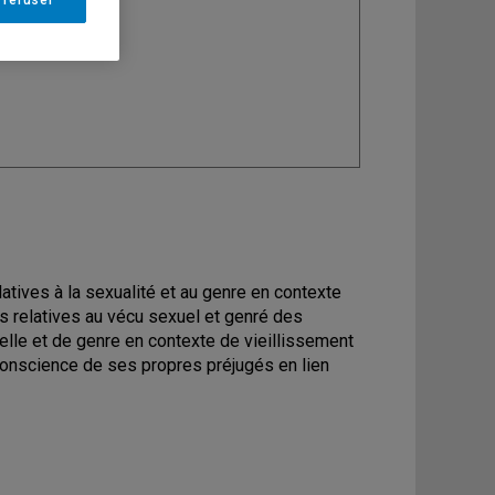
ine
: Sexologie
latives à la sexualité et au genre en contexte
és relatives au vécu sexuel et genré des
elle et de genre en contexte de vieillissement
 conscience de ses propres préjugés en lien