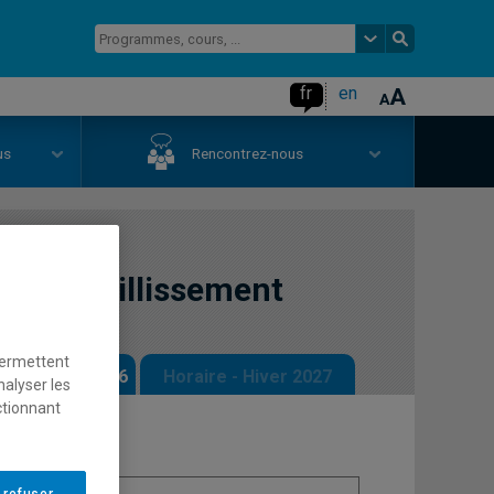
fr
en
us
Rencontrez-nous
re et vieillissement
permettent
 - Automne 2026
Horaire - Hiver 2027
nalyser les
ctionnant
 refuser