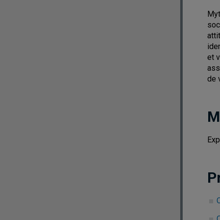
Myt
soc
att
ide
et 
ass
de v
M
Exp
P
C
C