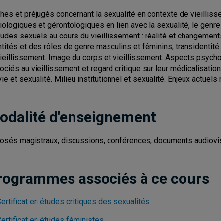
hes et préjugés concernant la sexualité en contexte de vieillis
iologiques et gérontologiques en lien avec la sexualité, le genr
itudes sexuels au cours du vieillissement : réalité et changements
ntités et des rôles de genre masculins et féminins, transidentit
vieillissement. Image du corps et vieillissement. Aspects psy
ociés au vieillissement et regard critique sur leur médicalisation
ie et sexualité. Milieu institutionnel et sexualité. Enjeux actuels 
odalité d'enseignement
osés magistraux, discussions, conférences, documents audiovis
rogrammes associés à ce cours
ertificat en études critiques des sexualités
ertificat en études féministes