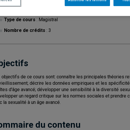
Cycle
: 1
Discipl
Type de cours
: Magistral
Nombre de crédits
: 3
bjectifs
 objectifs de ce cours sont: connaître les principales théories re
vieillissement; décrire les données empiriques et les spécificit
ltes d'âge avancé; développer une sensibilité à la diversité sexu
évelopper un regard critique sur les normes sociales et prendre
c la sexualité à un âge avancé.
ommaire du contenu