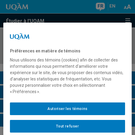
FR
EN
Étudier à l'UQAM
COURS
//
SEX8231
Approche psychodynamique de diagnostic et de
Préférences en matière de témoins
traitement des troubles sexuels
Nous utilisons des témoins (cookies) afin de collecter des
informations qui nous permettent d’améliorer votre
expérience sur le site, de vous proposer des contenus vidéo,
Description du cours
d’analyser les statistiques de fréquentation, etc. Vous
pouvez personnaliser votre choix en sélectionnant
Horaire - Été 2026
« Préférences ».
Horaire - Automne 2026
Autoriser les témoins
Horaire - Hiver 2027
Tout refuser