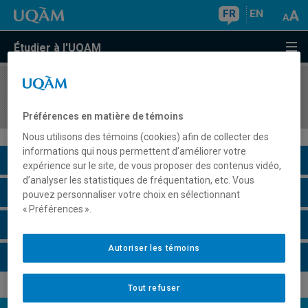
FR
EN
Étudier à l'UQAM
COURS
//
SEX8550
Citoyenneté et minorités sexuelles
Préférences en matière de témoins
Nous utilisons des témoins (cookies) afin de collecter des
informations qui nous permettent d’améliorer votre
Description du cours
expérience sur le site, de vous proposer des contenus vidéo,
d’analyser les statistiques de fréquentation, etc. Vous
Horaire - Été 2026
pouvez personnaliser votre choix en sélectionnant
« Préférences ».
Horaire - Automne 2026
Autoriser les témoins
Horaire - Hiver 2027
Tout refuser