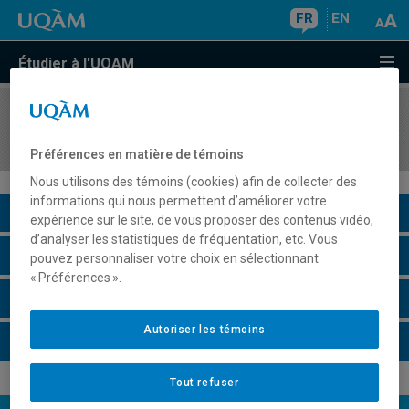
FR
EN
Étudier à l'UQAM
COURS
//
SHM5011
Initiation au grec I
Préférences en matière de témoins
Nous utilisons des témoins (cookies) afin de collecter des
informations qui nous permettent d’améliorer votre
Description du cours
expérience sur le site, de vous proposer des contenus vidéo,
d’analyser les statistiques de fréquentation, etc. Vous
Horaire - Été 2026
pouvez personnaliser votre choix en sélectionnant
« Préférences ».
Horaire - Automne 2026
Autoriser les témoins
Horaire - Hiver 2027
Tout refuser