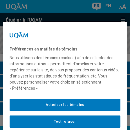
FR
EN
Étudier à l'UQAM
COURS
//
SOC2129
Sociologie des Autochtones au Canada
Préférences en matière de témoins
Nous utilisons des témoins (cookies) afin de collecter des
informations qui nous permettent d’améliorer votre
Description du cours
expérience sur le site, de vous proposer des contenus vidéo,
d’analyser les statistiques de fréquentation, etc. Vous
Horaire - Été 2026
pouvez personnaliser votre choix en sélectionnant
« Préférences ».
Horaire - Automne 2026
Autoriser les témoins
Horaire - Hiver 2027
Tout refuser