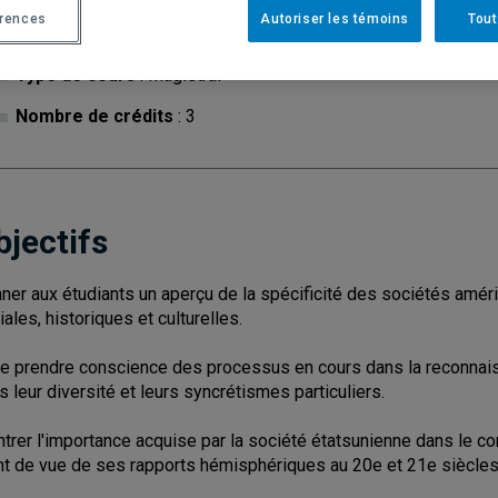
érences
Autoriser les témoins
Tout
Cycle
: 1
Discipl
Type de cours
: Magistral
Nombre de crédits
: 3
bjectifs
ner aux étudiants un aperçu de la spécificité des sociétés améri
iales, historiques et culturelles.
re prendre conscience des processus en cours dans la reconnais
s leur diversité et leurs syncrétismes particuliers.
trer l'importance acquise par la société étatsunienne dans le 
nt de vue de ses rapports hémisphériques au 20e et 21e siècles