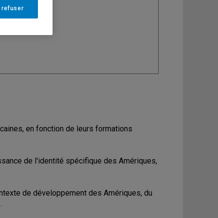
 refuser
ine
: Sociologie
caines, en fonction de leurs formations
sance de l'identité spécifique des Amériques,
contexte de développement des Amériques, du
.