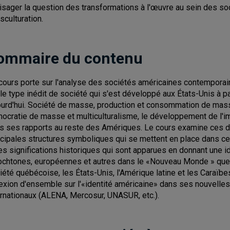
isager la question des transformations à l'œuvre au sein des so
sculturation.
ommaire du contenu
cours porte sur l'analyse des sociétés américaines contemporain
 le type inédit de société qui s'est développé aux États-Unis à par
ourd'hui. Société de masse, production et consommation de ma
ocratie de masse et multiculturalisme, le développement de l'im
s ses rapports au reste des Amériques. Le cours examine ces d
ncipales structures symboliques qui se mettent en place dans ce 
les significations historiques qui sont apparues en donnant une id
ochtones, européennes et autres dans le «Nouveau Monde » que 
iété québécoise, les États-Unis, l'Amérique latine et les Caraïb
lexion d'ensemble sur l'«identité américaine» dans ses nouvelle
ernationaux (ALENA, Mercosur, UNASUR, etc.).