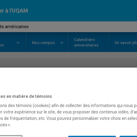
er à l'UQAM
és américaines
Calendriers
Nos
campus
En savoir pl
ion
universitaires
OURS
//
SOC2261
-
Sociétés amér
es en matière de témoins
Description
Horaire - Été 2026
Horaire
sons des témoins (cookies) afin de collecter des informations qui nous 
r votre expérience sur le site, de vous proposer des contenus vidéo, d’a
es de fréquentation, etc. Vous pouvez personnaliser votre choix en séle
ces ».