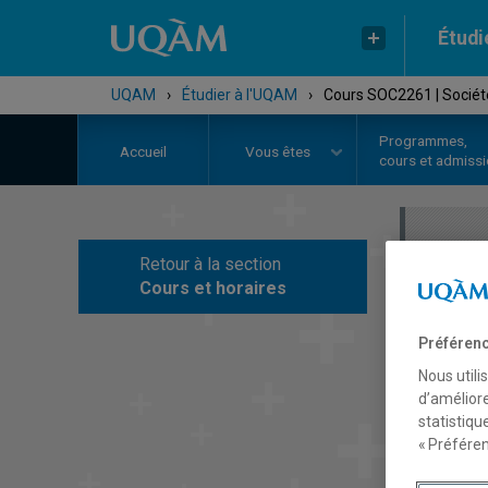
Étudi
UQAM
›
Étudier à l'UQAM
›
Cours SOC2261 | Sociét
Programmes,
Accueil
Vous êtes
cours et admiss
Retour à la section
C
Cours et horaires
Préférenc
Nous utili
d’améliore
statistiqu
« Préféren