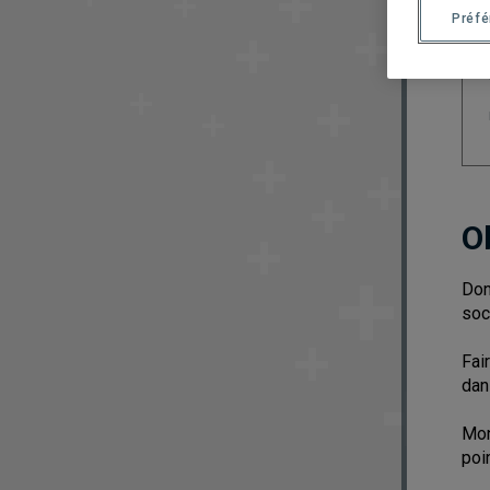
Préf
O
Don
soc
Fai
dan
Mon
poi