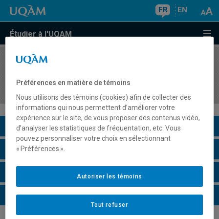
FR
EN
Étudier à l'UQAM
COURS
//
SOC8645
Méthodologies qualitatives avancées en
Préférences en matière de témoins
sociologie
Nous utilisons des témoins (cookies) afin de collecter des
informations qui nous permettent d’améliorer votre
expérience sur le site, de vous proposer des contenus vidéo,
Description du cours
d’analyser les statistiques de fréquentation, etc. Vous
pouvez personnaliser votre choix en sélectionnant
Horaire - Été 2026
« Préférences ».
Horaire - Automne 2026
Autoriser les témoins
Horaire - Hiver 2027
Tout refuser