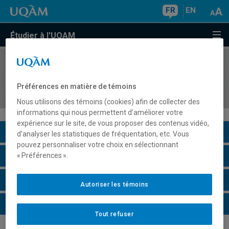
FR
EN
Étudier à l'UQAM
COURS
//
SOC8645
Méthodologies qualitatives avancées en
Préférences en matière de témoins
sociologie
Nous utilisons des témoins (cookies) afin de collecter des
informations qui nous permettent d’améliorer votre
expérience sur le site, de vous proposer des contenus vidéo,
Description du cours
d’analyser les statistiques de fréquentation, etc. Vous
pouvez personnaliser votre choix en sélectionnant
Horaire - Été 2026
« Préférences ».
Horaire - Automne 2026
Autoriser les témoins
Horaire - Hiver 2027
Tout refuser