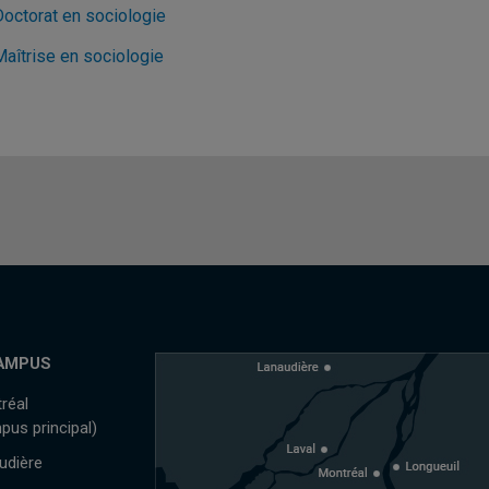
Doctorat en sociologie
Maîtrise en sociologie
AMPUS
réal
pus principal)
udière