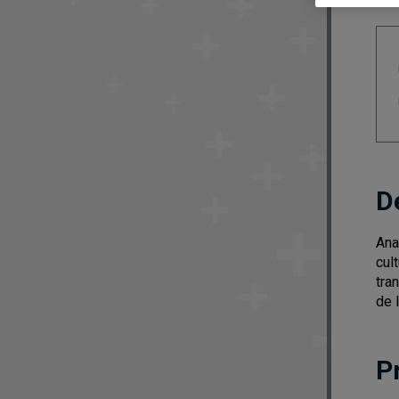
D
Ana
cul
tra
de 
P