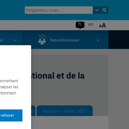
fr
en
us
Rencontrez-nous
l'international et de la
permettent
nalyser les
ctionnant
 - Automne 2026
Horaire - Hiver 2027
 refuser