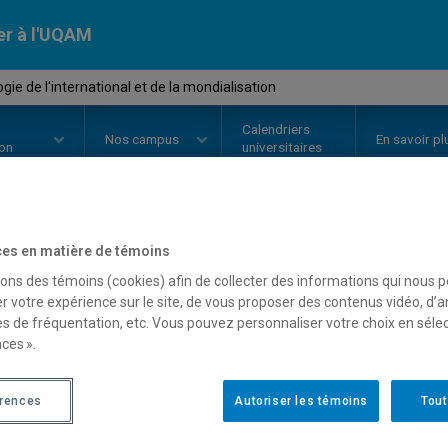
er à l'UQAM
ie de l'international et de la mondialisation
Calendriers
Nos
campus
En savoir pl
ion
universitaires
es en matière de témoins
OURS
//
SOC8765
-
Sociologie de 
sons des témoins (cookies) afin de collecter des informations qui nous 
mondialisation
r votre expérience sur le site, de vous proposer des contenus vidéo, d’a
es de fréquentation, etc. Vous pouvez personnaliser votre choix en séle
ces ».
Description
Horaire - Été 2026
Horaire
érences
Autoriser les témoins
Tout