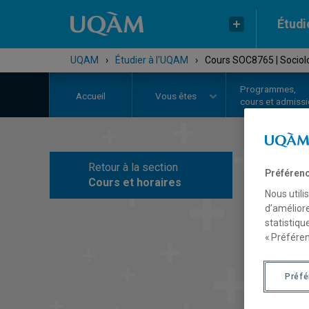
Étudi
UQAM
›
Étudier à l'UQAM
›
Cours SOC8765 | Sociolog
Programmes,
Accueil
Vous êtes
cours et admiss
Retour à la section
Préférenc
C
Cours et horaires
Nous utili
d’améliore
statistiqu
« Préféren
Préf