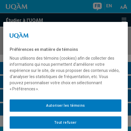
FR
EN
Étudier à l'UQAM
COURS
//
SOC8810
Sociologie des problèmes sociaux
Préférences en matière de témoins
Nous utilisons des témoins (cookies) afin de collecter des
informations qui nous permettent d’améliorer votre
Description du cours
expérience sur le site, de vous proposer des contenus vidéo,
d’analyser les statistiques de fréquentation, etc. Vous
Horaire - Été 2026
pouvez personnaliser votre choix en sélectionnant
« Préférences ».
Horaire - Automne 2026
Autoriser les témoins
Horaire - Hiver 2027
Tout refuser