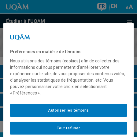
FR
EN
Étudier à l'UQAM
COURS
//
SOC8845
Approches et formes de la normativité sociale
Préférences en matière de témoins
Nous utilisons des témoins (cookies) afin de collecter des
informations qui nous permettent d’améliorer votre
Description du cours
expérience sur le site, de vous proposer des contenus vidéo,
d’analyser les statistiques de fréquentation, etc. Vous
Horaire - Été 2026
pouvez personnaliser votre choix en sélectionnant
« Préférences ».
Horaire - Automne 2026
Autoriser les témoins
Horaire - Hiver 2027
Tout refuser