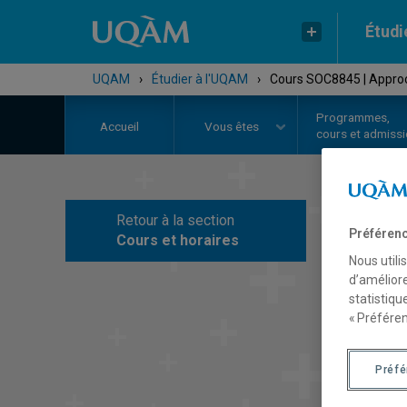
Étudi
UQAM
›
Étudier à l'UQAM
›
Cours SOC8845 | Approch
Programmes,
Accueil
Vous êtes
cours et admiss
Retour à la section
C
Préférenc
Cours et horaires
Nous utili
d’améliore
statistiqu
« Préféren
Préf