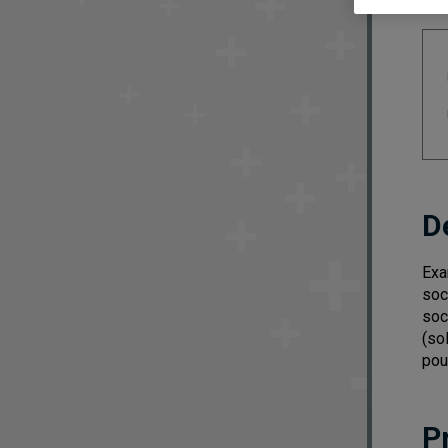
D
Exa
soc
soc
(so
pou
P