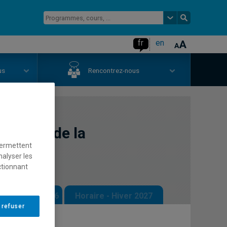
fr
en
us
Rencontrez-nous
formes de la
permettent
nalyser les
ctionnant
 - Automne 2026
Horaire - Hiver 2027
 refuser