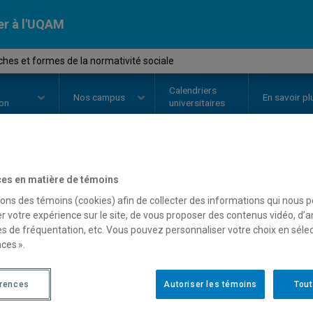
er à l'UQAM
es et formes de la normativité sociale
Calendriers
Nos
campus
En savoir pl
ion
universitaires
OURS
//
SOC8845
-
Approches et 
es en matière de témoins
sons des témoins (cookies) afin de collecter des informations qui nous 
normativité sociale
r votre expérience sur le site, de vous proposer des contenus vidéo, d’a
es de fréquentation, etc. Vous pouvez personnaliser votre choix en séle
ces ».
Description
Horaire - Été 2026
Horaire
érences
Autoriser les témoins
Tout