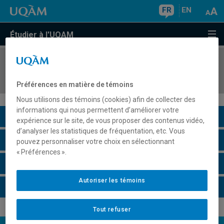
FR
EN
Étudier à l'UQAM
COURS
//
STT1000
Statistique I
Préférences en matière de témoins
Nous utilisons des témoins (cookies) afin de collecter des
informations qui nous permettent d’améliorer votre
Description du cours
expérience sur le site, de vous proposer des contenus vidéo,
d’analyser les statistiques de fréquentation, etc. Vous
Horaire - Été 2026
pouvez personnaliser votre choix en sélectionnant
« Préférences ».
Horaire - Automne 2026
Autoriser les témoins
Horaire - Hiver 2027
Tout refuser