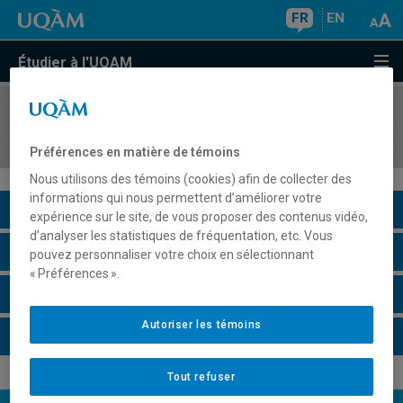
FR
EN
Étudier à l'UQAM
COURS
//
TEL4165
Réseaux sans fil et applications mobiles
Préférences en matière de témoins
Nous utilisons des témoins (cookies) afin de collecter des
informations qui nous permettent d’améliorer votre
Description du cours
expérience sur le site, de vous proposer des contenus vidéo,
d’analyser les statistiques de fréquentation, etc. Vous
Horaire - Été 2026
pouvez personnaliser votre choix en sélectionnant
« Préférences ».
Horaire - Automne 2026
Autoriser les témoins
Horaire - Hiver 2027
Tout refuser