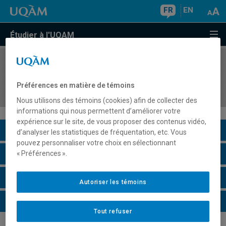
FR
EN
Étudier à l'UQAM
COURS
//
TRS1205
Rapports de genre, vie privée et intervention
Préférences en matière de témoins
sociale
Nous utilisons des témoins (cookies) afin de collecter des
informations qui nous permettent d’améliorer votre
expérience sur le site, de vous proposer des contenus vidéo,
Description du cours
d’analyser les statistiques de fréquentation, etc. Vous
pouvez personnaliser votre choix en sélectionnant
Horaire - Été 2026
« Préférences ».
Horaire - Automne 2026
Autoriser les témoins
Horaire - Hiver 2027
Tout refuser