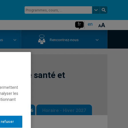
fr
en
us
Rencontrez-nous
ux et de santé et
permettent
nalyser les
ctionnant
 - Automne 2026
Horaire - Hiver 2027
 refuser