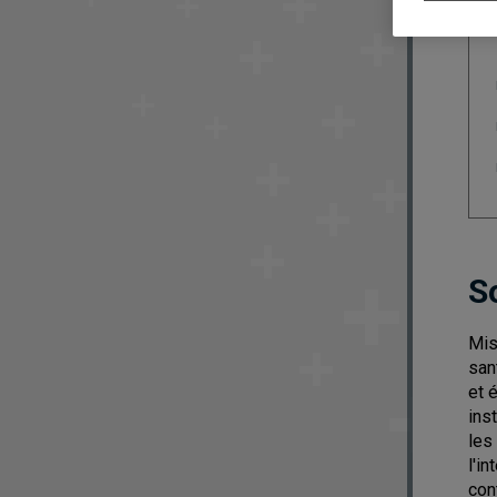
S
Mis
san
et 
ins
les
l'i
con