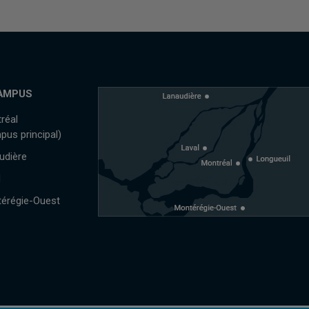
AMPUS
réal
pus principal)
udière
l
érégie-Ouest