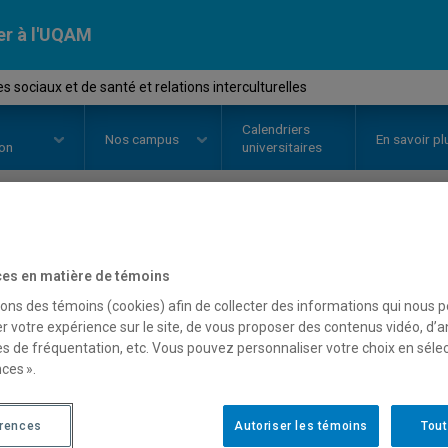
er à l'UQAM
 sociaux et de santé et relations interculturelles
Calendriers
Nos
campus
En savoir pl
ion
universitaires
OURS
//
TRS3250
-
Services socia
es en matière de témoins
relations interculturelles
sons des témoins (cookies) afin de collecter des informations qui nous 
r votre expérience sur le site, de vous proposer des contenus vidéo, d’a
es de fréquentation, etc. Vous pouvez personnaliser votre choix en séle
ces ».
Description
Horaire - Été 2026
Horaire
érences
Autoriser les témoins
Tout