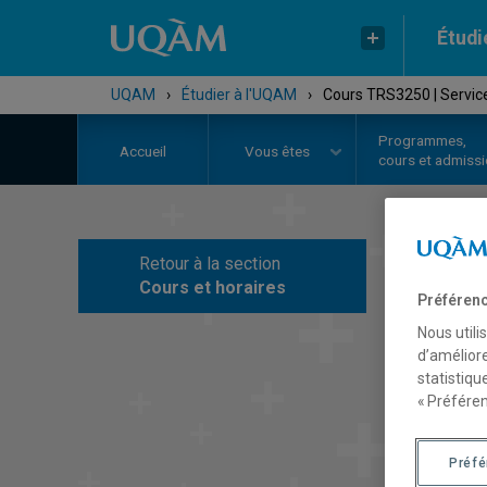
Étudi
UQAM
›
Étudier à l'UQAM
›
Cours TRS3250 | Services
Programmes,
Accueil
Vous êtes
cours et admiss
Retour à la section
C
Cours et horaires
Préférenc
Nous utili
d’améliore
statistiqu
« Préféren
Préf