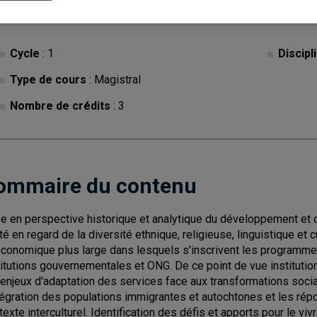
Cycle
: 1
Discipl
Type de cours
: Magistral
Nombre de crédits
: 3
ommaire du contenu
e en perspective historique et analytique du développement et d
té en regard de la diversité ethnique, religieuse, linguistique et
économique plus large dans lesquels s'inscrivent les programmes
titutions gouvernementales et ONG. De ce point de vue institutio
 enjeux d'adaptation des services face aux transformations soci
ntégration des populations immigrantes et autochtones et les r
texte interculturel. Identification des défis et apports pour le vi