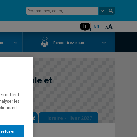
fr
en
us
Rencontrez-nous
é mentale et
permettent
nalyser les
ctionnant
 - Automne 2026
Horaire - Hiver 2027
 refuser