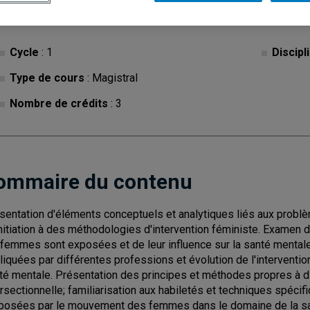
Cycle
: 1
Discipl
Type de cours
: Magistral
Nombre de crédits
: 3
ommaire du contenu
sentation d'éléments conceptuels et analytiques liés aux prob
initiation à des méthodologies d'intervention féministe. Examen
 femmes sont exposées et de leur influence sur la santé mentale
liquées par différentes professions et évolution de l'intervention
té mentale. Présentation des principes et méthodes propres à di
ersectionnelle; familiarisation aux habiletés et techniques spéci
posées par le mouvement des femmes dans le domaine de la sa