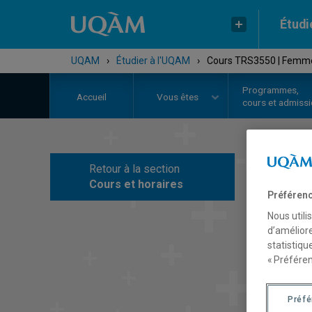
Étudi
UQAM
›
Étudier à l'UQAM
›
Cours TRS3550 | Femmes
Programmes,
Accueil
Vous êtes
cours et admiss
Retour à la section
C
Cours et horaires
Préférenc
Nous utili
d’améliore
statistiqu
« Préféren
Préf