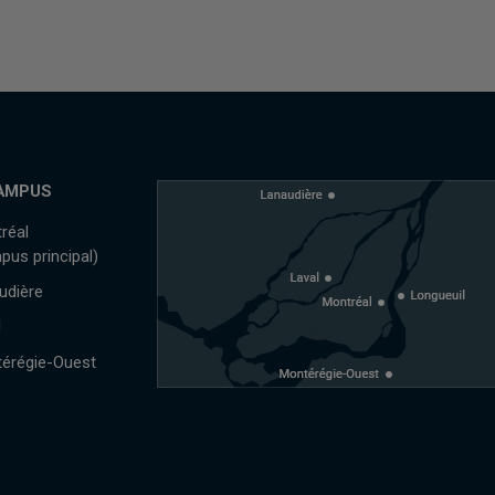
AMPUS
réal
pus principal)
udière
l
érégie-Ouest