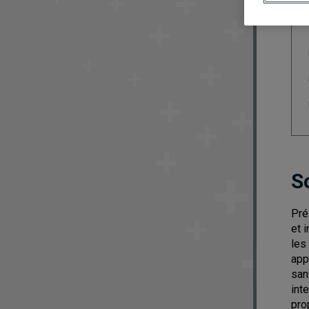
S
Pré
et 
les
app
san
int
pro