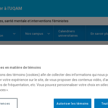
er à l'UQAM
, santé mentale et interventions féministes
Calendriers
Nos
campus
En savoir pl
ion
universitaires
OURS
//
TRS3550
-
Femmes, sant
es en matière de témoins
interventions féministes
sons des témoins (cookies) afin de collecter des informations qui nous 
r votre expérience sur le site, de vous proposer des contenus vidéo, d’a
es de fréquentation, etc. Vous pouvez personnaliser votre choix en séle
ces ».
Description
Horaire - Été 2026
Horaire
érences
Autoriser les témoins
Tout