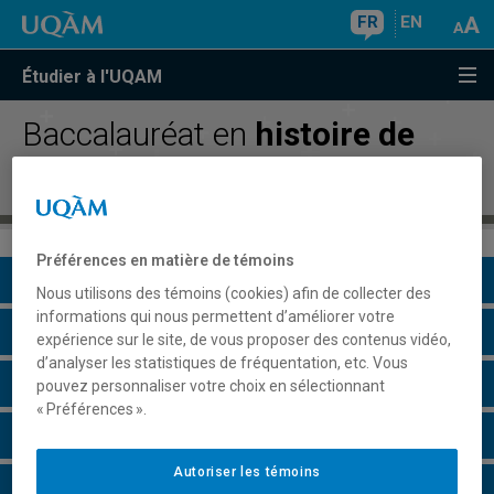
FR
EN
Étudier à l'UQAM
Baccalauréat en
histoire de
l'art
Préférences en matière de témoins
Présentation du programme
Nous utilisons des témoins (cookies) afin de collecter des
informations qui nous permettent d’améliorer votre
Conditions d'admission
expérience sur le site, de vous proposer des contenus vidéo,
d’analyser les statistiques de fréquentation, etc. Vous
Cours à suivre et horaires
pouvez personnaliser votre choix en sélectionnant
« Préférences ».
Grille de cheminement
Autoriser les témoins
Particularités