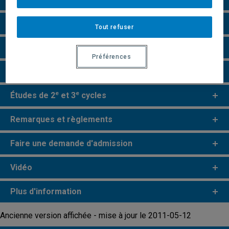
Grille de cheminement
Tout refuser
Particularités
Préférences
Perspectives professionnelles
e
e
Études de 2
et 3
cycles
Remarques et règlements
Faire une demande d'admission
Vidéo
Plus d'information
Ancienne version affichée - mise à jour le 2011-05-12