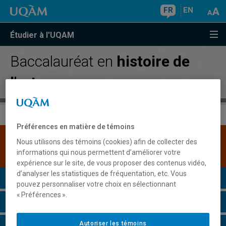
FR
EN
Étudier à l'UQAM
Baccalauréat en
histoire de
l'art
Préférences en matière de témoins
Une version plus récente de ce programme est
Nous utilisons des témoins (cookies) afin de collecter des
disponible.
Cliquez ici pour la consulter
.
informations qui nous permettent d’améliorer votre
expérience sur le site, de vous proposer des contenus vidéo,
d’analyser les statistiques de fréquentation, etc. Vous
Présentation du programme
pouvez personnaliser votre choix en sélectionnant
« Préférences ».
Conditions d'admission
Autoriser les témoins
Cours à suivre et horaires