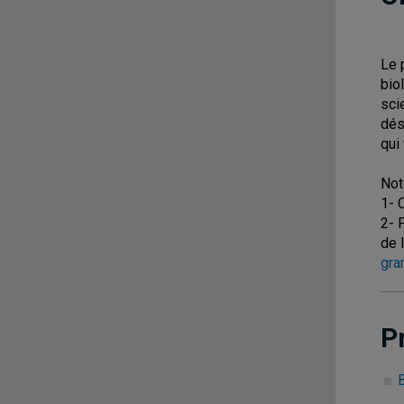
Le 
bio
sci
dés
qui
Not
1- 
2- 
de 
gra
P