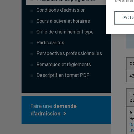
« Préféren
Conditions d'admission
Préf
Cours à suivre et horaires
Grille de cheminement type
Particularités
Perspectives professionnelles
C
Remarques et règlements
Descriptif en format PDF
4
T
D
Faire une
demande
A
d'admission
Hi
Da
d'