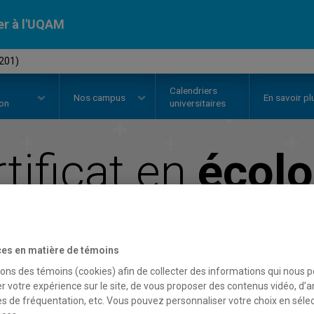
er à l'UQAM
4201)
Calendriers
Nos
campus
En savoir pl
ion
universitaires
tificat en
écolo
Faculté des sciences
es en matière de témoins
sons des témoins (cookies) afin de collecter des informations qui nous 
r votre expérience sur le site, de vous proposer des contenus vidéo, d’a
es de fréquentation, etc. Vous pouvez personnaliser votre choix en séle