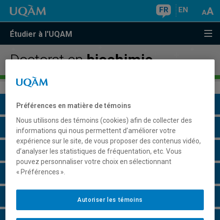
FR
EN
Étudier à l'UQAM
Doctorat en
biochimie
Présentation du programme
Préférences en matière de témoins
Nous utilisons des témoins (cookies) afin de collecter des
Conditions d'admission
informations qui nous permettent d’améliorer votre
expérience sur le site, de vous proposer des contenus vidéo,
Cours à suivre et horaires
d’analyser les statistiques de fréquentation, etc. Vous
pouvez personnaliser votre choix en sélectionnant
« Préférences ».
Particularités
Perspectives professionnelles
Autoriser les témoins
Champs de recherche