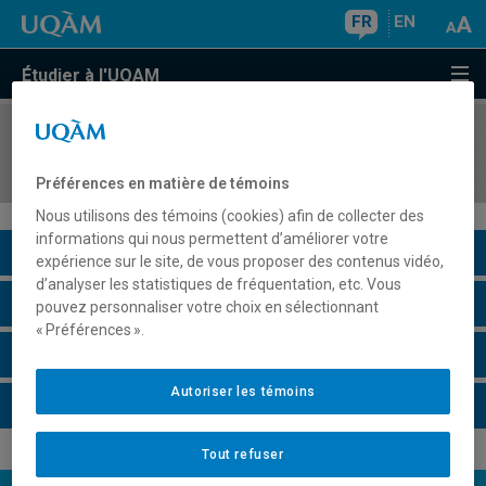
FR
EN
Étudier à l'UQAM
COURS
//
HIS8037
L'histoire du Canada et du Québec au XXe siècle
Préférences en matière de témoins
Nous utilisons des témoins (cookies) afin de collecter des
informations qui nous permettent d’améliorer votre
Description du cours
expérience sur le site, de vous proposer des contenus vidéo,
d’analyser les statistiques de fréquentation, etc. Vous
Horaire - Été 2026
pouvez personnaliser votre choix en sélectionnant
« Préférences ».
Horaire - Automne 2026
Autoriser les témoins
Horaire - Hiver 2027
Tout refuser