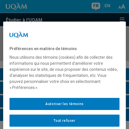
FR
EN
Étudier à l'UQAM
COURS
//
HIS8035
La Nouvelle-France et l'Amérique du Nord
Préférences en matière de témoins
britannique jusqu'à la fin du XVIIIe siècle
Nous utilisons des témoins (cookies) afin de collecter des
informations qui nous permettent d’améliorer votre
expérience sur le site, de vous proposer des contenus vidéo,
Description du cours
d’analyser les statistiques de fréquentation, etc. Vous
pouvez personnaliser votre choix en sélectionnant
Horaire - Été 2026
« Préférences ».
Horaire - Automne 2026
Autoriser les témoins
Horaire - Hiver 2027
Tout refuser