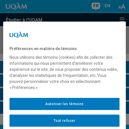
FR
EN
Étudier à l'UQAM
COURS
//
HIS8051
L'Europe moderne (Renaissance-1815)
Préférences en matière de témoins
Nous utilisons des témoins (cookies) afin de collecter des
informations qui nous permettent d’améliorer votre
Description du cours
expérience sur le site, de vous proposer des contenus vidéo,
d’analyser les statistiques de fréquentation, etc. Vous
Horaire - Été 2026
pouvez personnaliser votre choix en sélectionnant
« Préférences ».
Horaire - Automne 2026
Autoriser les témoins
Horaire - Hiver 2027
Tout refuser