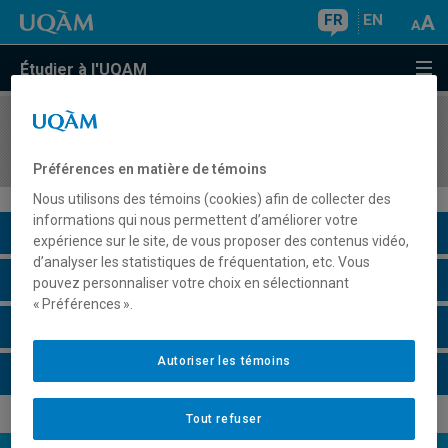
FR
EN
Étudier à l'UQAM
COURS
//
HIS8061
Les États-Unis depuis l'Indépendance
Préférences en matière de témoins
Nous utilisons des témoins (cookies) afin de collecter des
informations qui nous permettent d’améliorer votre
Description du cours
expérience sur le site, de vous proposer des contenus vidéo,
d’analyser les statistiques de fréquentation, etc. Vous
Horaire - Été 2026
pouvez personnaliser votre choix en sélectionnant
« Préférences ».
Horaire - Automne 2026
Autoriser les témoins
Horaire - Hiver 2027
Tout refuser