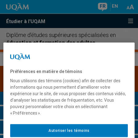
FR
EN
Étudier à l'UQAM
Diplôme d'études supérieures spécialisées en
éducation et formation des adultes
Préférences en matière de témoins
Une version plus récente de ce programme est
Nous utilisons des témoins (cookies) afin de collecter des
disponible.
Cliquez ici pour la consulter
.
informations qui nous permettent d’améliorer votre
expérience sur le site, de vous proposer des contenus vidéo,
Présentation du programme
d’analyser les statistiques de fréquentation, etc. Vous
pouvez personnaliser votre choix en sélectionnant
Conditions d'admission
« Préférences ».
Cours à suivre et horaires
Autoriser les témoins