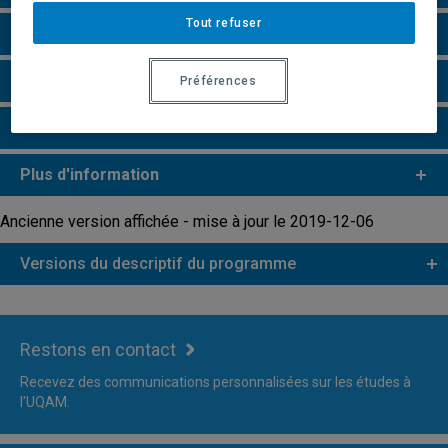
Tout refuser
Perspectives professionnelles
Remarques et règlements
Préférences
Faire une demande d'admission
Plus d'information
Ancienne version affichée - mise à jour le 2019-12-06
Versions du descriptif du programme
Restons en contact
Recevez des communications personnalisées sur les études à
l'UQAM.