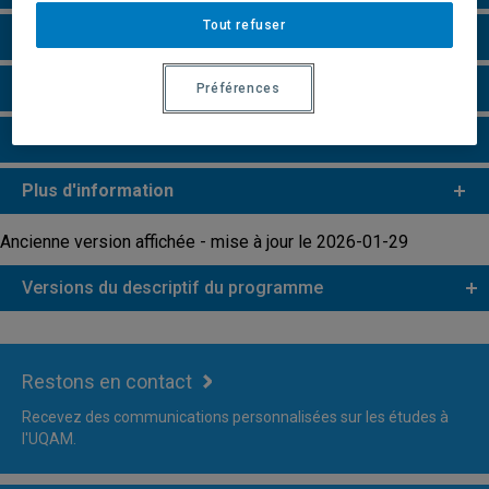
Tout refuser
Perspectives professionnelles
Remarques et règlements
Préférences
Faire une demande d'admission
Plus d'information
Ancienne version affichée - mise à jour le 2026-01-29
Versions du descriptif du programme
Restons en contact
Recevez des communications personnalisées sur les études à
l'UQAM.