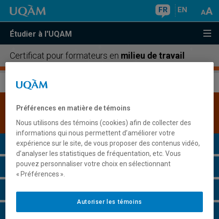
FR
EN
Étudier à l'UQAM
Certificat pour formateurs en
milieu de travail
Une version plus récente de ce programme est
Préférences en matière de témoins
disponible.
Cliquez ici pour la consulter
.
Nous utilisons des témoins (cookies) afin de collecter des
informations qui nous permettent d’améliorer votre
Présentation du programme
expérience sur le site, de vous proposer des contenus vidéo,
d’analyser les statistiques de fréquentation, etc. Vous
pouvez personnaliser votre choix en sélectionnant
Conditions d'admission
« Préférences ».
Cours à suivre et horaires
Autoriser les témoins
Particularités