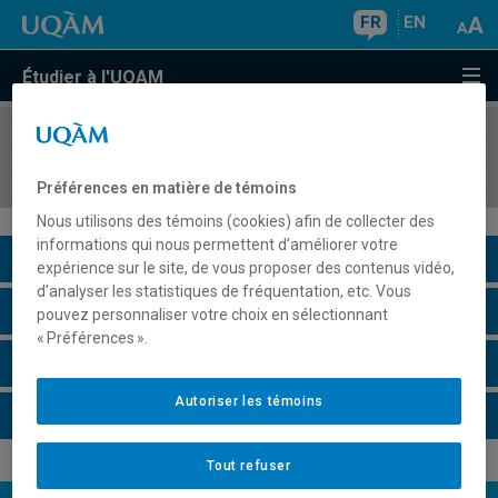
FR
EN
Étudier à l'UQAM
COURS
//
COM1125
Laboratoire d'entraînement à l'animation
Préférences en matière de témoins
Nous utilisons des témoins (cookies) afin de collecter des
informations qui nous permettent d’améliorer votre
Description du cours
expérience sur le site, de vous proposer des contenus vidéo,
d’analyser les statistiques de fréquentation, etc. Vous
Horaire - Été 2026
pouvez personnaliser votre choix en sélectionnant
« Préférences ».
Horaire - Automne 2026
Autoriser les témoins
Horaire - Hiver 2027
Tout refuser