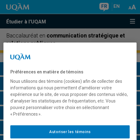
FR
EN
Étudier à l'UQAM
Baccalauréat en
communication stratégique et
relations publiques
Présentation du programme
Préférences en matière de témoins
Nous utilisons des témoins (cookies) afin de collecter des
Conditions d'admission
informations qui nous permettent d’améliorer votre
expérience sur le site, de vous proposer des contenus vidéo,
Cours à suivre et horaires
d’analyser les statistiques de fréquentation, etc. Vous
pouvez personnaliser votre choix en sélectionnant
Grille de cheminement
« Préférences ».
Particularités
Autoriser les témoins