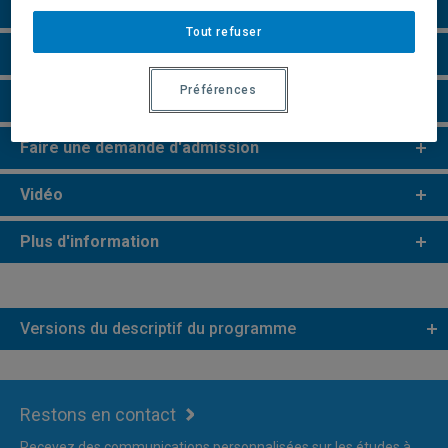
Perspectives professionnelles
Tout refuser
e
e
Études de 2
et 3
cycles
Préférences
Remarques et règlements
Faire une demande d'admission
Vidéo
Plus d'information
Versions du descriptif du programme
Restons en contact
Recevez des communications personnalisées sur les études à