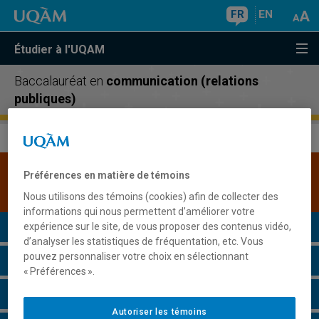
FR
EN
Étudier à l'UQAM
Baccalauréat en
communication (relations
publiques)
Une version plus récente de ce programme est
Préférences en matière de témoins
disponible.
Cliquez ici pour la consulter
.
Nous utilisons des témoins (cookies) afin de collecter des
informations qui nous permettent d’améliorer votre
Présentation du programme
expérience sur le site, de vous proposer des contenus vidéo,
d’analyser les statistiques de fréquentation, etc. Vous
pouvez personnaliser votre choix en sélectionnant
Conditions d'admission
« Préférences ».
Cours à suivre et horaires
Autoriser les témoins