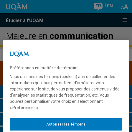
FR
EN
Étudier à l'UQAM
Majeure en
communication
Préférences en matière de témoins
Une version plus récente de ce programme est
disponible.
Cliquez ici pour la consulter
.
Nous utilisons des témoins (cookies) afin de collecter des
informations qui nous permettent d’améliorer votre
expérience sur le site, de vous proposer des contenus vidéo,
Présentation du programme
d’analyser les statistiques de fréquentation, etc. Vous
pouvez personnaliser votre choix en sélectionnant
Conditions d'admission
« Préférences ».
Cours à suivre et horaires
Autoriser les témoins