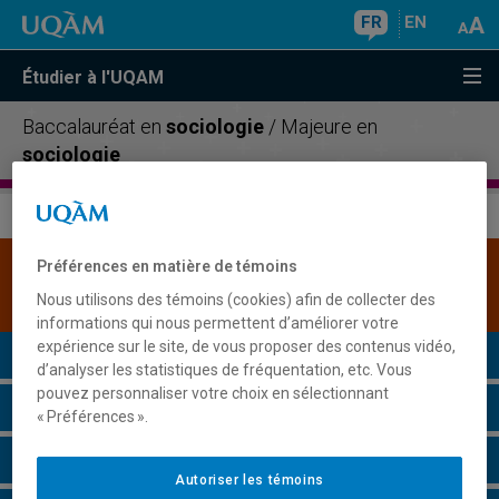
FR
EN
Étudier à l'UQAM
Baccalauréat en
sociologie
/ Majeure en
sociologie
Préférences en matière de témoins
Une version plus récente de ce programme est
disponible.
Cliquez ici pour la consulter
.
Nous utilisons des témoins (cookies) afin de collecter des
informations qui nous permettent d’améliorer votre
expérience sur le site, de vous proposer des contenus vidéo,
Présentation du programme
d’analyser les statistiques de fréquentation, etc. Vous
pouvez personnaliser votre choix en sélectionnant
Conditions d'admission
« Préférences ».
Cours à suivre et horaires
Autoriser les témoins