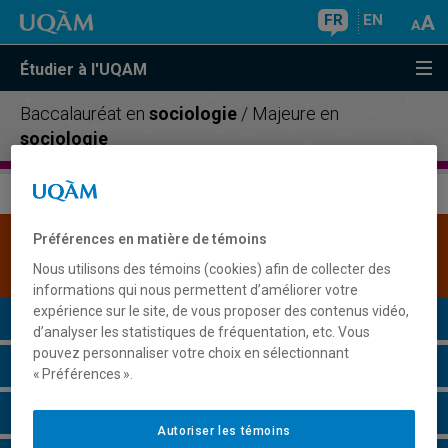
FR
EN
Étudier à l'UQAM
Baccalauréat en
sociologie
/ Majeure en
sociologie
Préférences en matière de témoins
Une version plus récente de ce programme est
disponible.
Cliquez ici pour la consulter
.
Nous utilisons des témoins (cookies) afin de collecter des
informations qui nous permettent d’améliorer votre
expérience sur le site, de vous proposer des contenus vidéo,
Présentation du programme
d’analyser les statistiques de fréquentation, etc. Vous
pouvez personnaliser votre choix en sélectionnant
Conditions d'admission
« Préférences ».
Cours à suivre et horaires
Autoriser les témoins