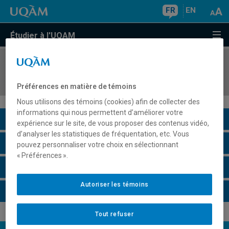
FR
EN
Étudier à l'UQAM
COURS
//
AOT1110
Organisation, gestion et système d'information
Préférences en matière de témoins
Nous utilisons des témoins (cookies) afin de collecter des
informations qui nous permettent d’améliorer votre
Description du cours
expérience sur le site, de vous proposer des contenus vidéo,
d’analyser les statistiques de fréquentation, etc. Vous
Horaire - Été 2026
pouvez personnaliser votre choix en sélectionnant
« Préférences ».
Horaire - Automne 2026
Autoriser les témoins
Horaire - Hiver 2027
Tout refuser